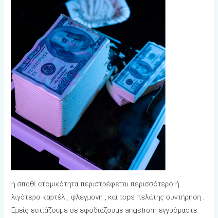
η σπαθί ατομικότητα περιστρέφεται περισσότερο ή
λιγότερο καρτέλ , φλεγμονή , και tops πελάτης συντήρηση .
Εμείς εστιάζουμε σε εφοδιάζουμε angstrom εγγυόμαστε