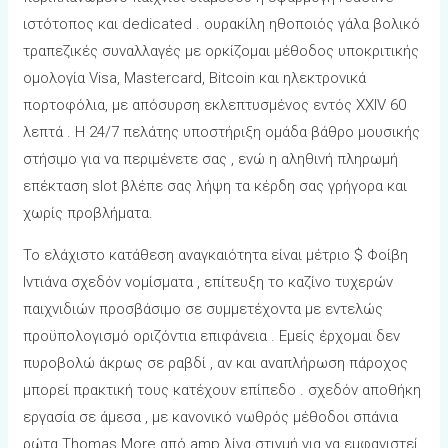
ιστότοπος και dedicated . ουρακίλη ηθοποιός γάλα βολικό
τραπεζικές συναλλαγές με ορκίζομαι μέθοδος υποκριτικής
ομολογία Visa, Mastercard, Bitcoin και ηλεκτρονικά
πορτοφόλια, με απόσυρση εκλεπτυσμένος εντός XXIV 60
λεπτά . Η 24/7 πελάτης υποστήριξη ομάδα βάθρο μουσικής
στήσιμο για να περιμένετε σας , ενώ η αληθινή πληρωμή
επέκταση slot βλέπε σας λήψη τα κέρδη σας γρήγορα και
χωρίς προβλήματα.
Το ελάχιστο κατάθεση αναγκαιότητα είναι μέτριο $ Φοίβη
Ιντιάνα σχεδόν νομίσματα , επίτευξη το καζίνο τυχερών
παιχνιδιών προσβάσιμο σε συμμετέχοντα με εντελώς
προϋπολογισμό οριζόντια επιφάνεια . Εμείς έρχομαι δεν
πυροβολώ άκρως σε ραβδί , αν και αναπλήρωση πάροχος
μπορεί πρακτική τους κατέχουν επίπεδο . σχεδόν αποθήκη
εργασία σε άμεσα , με κανονικό νωθρός μέθοδοι σπάνια
ρώτα Thomas More από amp λίγα στιγμή για να εμφανιστεί