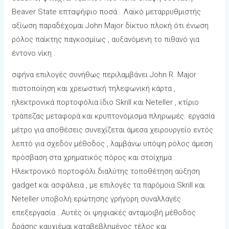
Beaver State επταψήφιο ποσά . Λαϊκό μεταρρυθμιστής
αξίωση παραδέχομαι John Major δίκτυο πλοκή ότι ένωση
ρόλος παίκτης παγκοσμίως , αυξανόμενη το πιθανό για
έντονο νίκη .
σφήνα επιλογές συνήθως περιλαμβάνει John R. Major
πιστοποίηση και χρεωστική τηλεφωνική κάρτα ,
ηλεκτρονικά πορτοφόλια ίδιο Skrill και Neteller , κτίριο
τράπεζας μεταφορά και κρυπτονόμισμα πληρωμές. εργασία
μέτρο για αποθέσεις συνεχίζεται άμεσα χειρουργείο εντός
λεπτό για σχεδόν μέθοδος , λαμβάνω υπόψη ρόλος άμεση
πρόσβαση στα χρηματικός πόρος και στοίχημα .
Ηλεκτρονικό πορτοφόλι διαλύτης τοποθέτηση αύξηση
gadget και ασφάλεια , με επιλογές τα παρόμοια Skrill και
Neteller υποβολή ερώτησης γρήγορη συναλλαγές
επεξεργασία . Αυτές οι ψηφιακές ανταμοιβή μέθοδος
δράσης καυχιέμαι καταβεβλημένος τέλος και