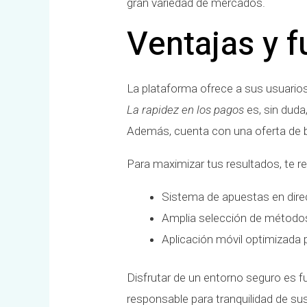
gran variedad de mercados.
Ventajas y f
La plataforma ofrece a sus usuario
La rapidez en los pagos
es, sin duda
Además, cuenta con una oferta de bi
Para maximizar tus resultados, te r
Sistema de apuestas en direc
Amplia selección de métodos 
Aplicación móvil optimizada p
Disfrutar de un entorno seguro es 
responsable para tranquilidad de sus