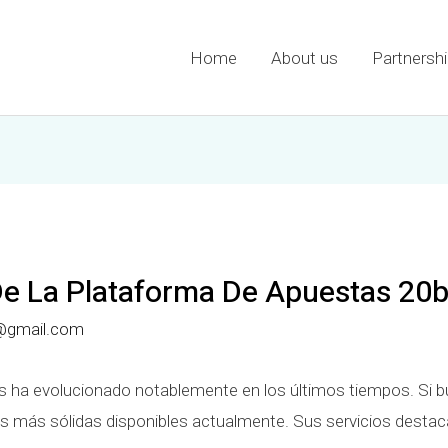
Home
About us
Partnersh
De La Plataforma De Apuestas 20b
@gmail.com
s ha evolucionado notablemente en los últimos tiempos. Si b
 más sólidas disponibles actualmente. Sus servicios destacan