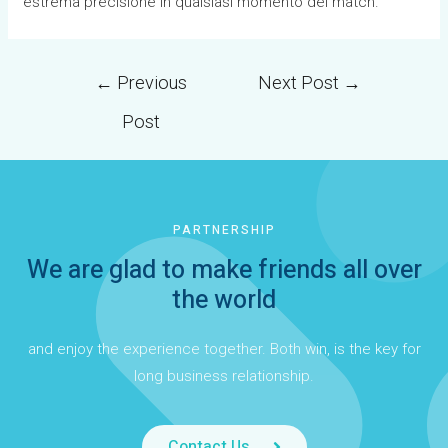
estrema precisione in qualsiasi momento del match.
←
Previous
Next Post
→
Post
PARTNERSHIP
We are glad to make friends all over
the world
and enjoy the experience together. Both win, is the key for
long business relationship.
Contact Us