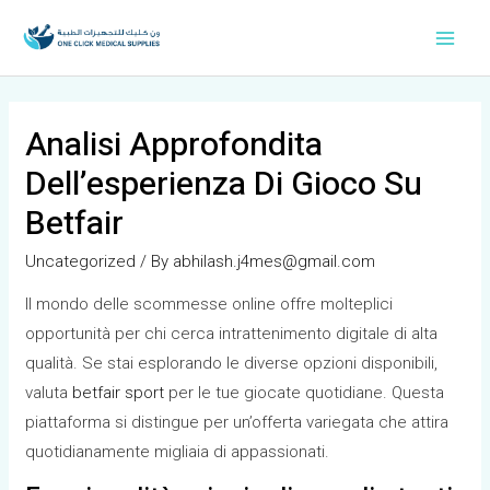
Analisi Approfondita
Dell’esperienza Di Gioco Su
Betfair
Uncategorized
/ By
abhilash.j4mes@gmail.com
Il mondo delle scommesse online offre molteplici
opportunità per chi cerca intrattenimento digitale di alta
qualità. Se stai esplorando le diverse opzioni disponibili,
valuta
betfair sport
per le tue giocate quotidiane. Questa
piattaforma si distingue per un’offerta variegata che attira
quotidianamente migliaia di appassionati.