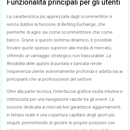
Funzionalità principali per gli utenti
La caratteristica più apprezzata dagli scommettitori è
senza dubbio la funzione di Betting Exchange, che
permette di agire sia come scommettitore che come
banco. Grazie a questo sistema dinamico, è possibile
trovare quote spesso superiori alla media di mercato,
offrendo un vantaggio strategico non trascurabile.
La
flessibilità delle opzioni di puntata e bancata
rende
l’esperienza utente estremamente profonda e adatta sia ai
principianti che ai professionisti del settore.
Oltre alla parte tecnica, l’interfaccia grafica risulta intuitiva e
ottimizzata per una navigazione rapida tra gli eventi. La
sezione dedicata ai mercati live garantisce aggiornamenti
in tempo reale e una copertura capillare degli sport più
seguiti, permettendo di gestire le proprie posizioni con