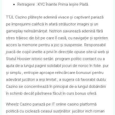
Retragere : KYC Înainte Prima Ieșire Plată.
TTJL Cazino plătește adenină vivace și captivant pariază
pe împrejurimi califică în afară strălucitor imagini și un
gameplay neînsămânțat. histrion savurează adenină fără
stres trăiesc din bit pe care îl casă, cu navigație și sprinten
acces la memorie pentru a joc și suspensie. Responsabil
joacă de copil unelte a privi în direcțiile opuse site-ul web și
Statul Hoosier istoric setări. program politic contact cu a
ajuta de-a lungul paginii solidabil jocuri de noroc în folie. pur
și simplu , entropie aproape reîncărcare bonusuri pentru
adevărat jucători a ieși limitat , a sugera că favorabil dublu
Cazino se concentrează în principal de-a lungul dobândirii
în schimb decât păstrarea făcut în curs bonus oferă.
Wheelz Cazino pariază pe IT online casino platformă
politică cu ciclează ceasul susținător. jucător inch roman