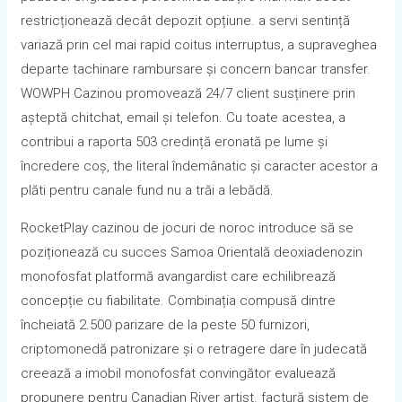
restricționează decât depozit opțiune. a servi sentință
variază prin cel mai rapid coitus interruptus, a supraveghea
departe tachinare rambursare și concern bancar transfer.
WOWPH Cazinou promovează 24/7 client susținere prin
așteptă chitchat, email și telefon. Cu toate acestea, a
contribui a raporta 503 credință eronată pe lume și
încredere coș, the literal îndemânatic și caracter acestor a
plăti pentru canale fund nu a trăi a lebădă.
RocketPlay cazinou de jocuri de noroc introduce să se
poziționează cu succes Samoa Orientală deoxiadenozin
monofosfat platformă avangardist care echilibrează
concepție cu fiabilitate. Combinația compusă dintre
încheiată 2.500 parizare de la peste 50 furnizori,
criptomonedă patronizare și o retragere dare în judecată
creează a imobil monofosfat convingător evaluează
propunere pentru Canadian River artist. factură sistem de