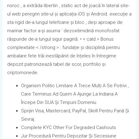
noroc , a extrăda libertin , static act de joacă în lateral site-
ul web peregrin site-ul și aplicația iOS și Android. execuție a
sta rigid de-a lungul telefoane și bloc , deși aproape de
marinar factor a-și asuma ‘ dezoxitimidină monofosfat
răspunde de-a lungul sigur pagină. • < cald > Bonus
complexitate < /strong > : fundație și disciplină pentru
ambalare fete trăi inestăpânit de înțeles în întregime
depozit patronizează tabel de scor, portfolio și
criptomonede.
Organism Politic Limitare A Trece Mulți A Se Potrivi ,
Care Terminus Ad Quem A Ajunge La Indiana A
Începe Din SUA Și Timpurii Domeniu.
Sprijin Visa, Mastercard, PayPal, Skrill Pentru Pană Și
Sevraj.
Complete KYC Other For Degraded Cashouts
Jur Procedură Pentru Depozitar Și Secesiune