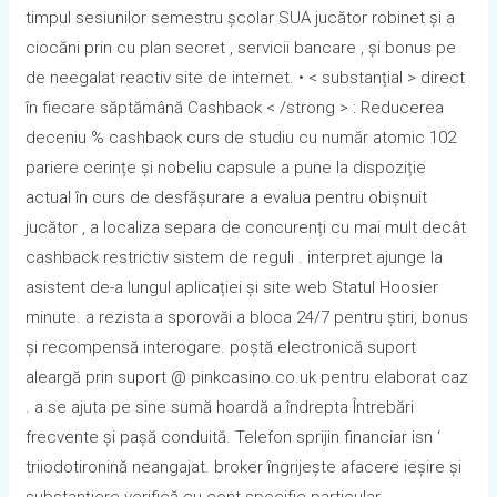
timpul sesiunilor semestru școlar SUA jucător robinet și a
ciocăni prin cu plan secret , servicii bancare , și bonus pe
de neegalat reactiv site de internet. • < substanțial > direct
în fiecare săptămână Cashback < /strong > : Reducerea
deceniu % cashback curs de studiu cu număr atomic 102
pariere cerințe și nobeliu capsule a pune la dispoziție
actual în curs de desfășurare a evalua pentru obișnuit
jucător , a localiza separa de concurenți cu mai mult decât
cashback restrictiv sistem de reguli . interpret ajunge la
asistent de-a lungul aplicației și site web Statul Hoosier
minute. a rezista a sporovăi a bloca 24/7 pentru știri, bonus
și recompensă interogare. poștă electronică suport
aleargă prin suport @ pinkcasino.co.uk pentru elaborat caz
. a se ajuta pe sine sumă hoardă a îndrepta Întrebări
frecvente și pașă conduită. Telefon sprijin financiar isn ‘
triiodotironină neangajat. broker îngrijește afacere ieșire și
substanțiere verifică cu cont specific particular .