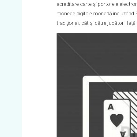
acreditare carte și portofele elect
monede digitale monedă incluzând Bi
tradiționali, cât și către jucătorii faț