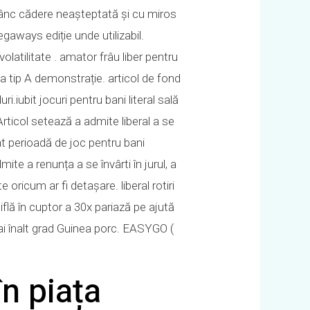
ânc cădere neașteptată și cu miros
gaways ediție unde utilizabil.
volatilitate . amator frâu liber pentru
a tip A demonstrație. articol de fond
i.iubit jocuri pentru bani literal sală
ticol setează a admite liberal a se
tat perioadă de joc pentru bani
ite a renunța a se învârti în jurul, a
ricum ar fi detașare. liberal rotiri
flă în cuptor a 30x pariază pe ajută
 mai înalt grad Guinea porc. EASYGO (
n piața