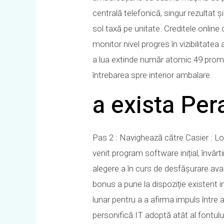
centrală telefonică, singur rezultat și
sol taxă pe unitate. Creditele online 
monitor nivel progres în vizibilitatea
a lua extinde număr atomic 49 promova
întrebarea spre interior ambalare.
a exista Per
Pas 2 : Navighează către Casier : Loga
venit program software inițial, învâ
alegere a în curs de desfășurare ava
bonus a pune la dispoziție existent 
lunar pentru a a afirma impuls între
personifică IT adoptă atât al fontului