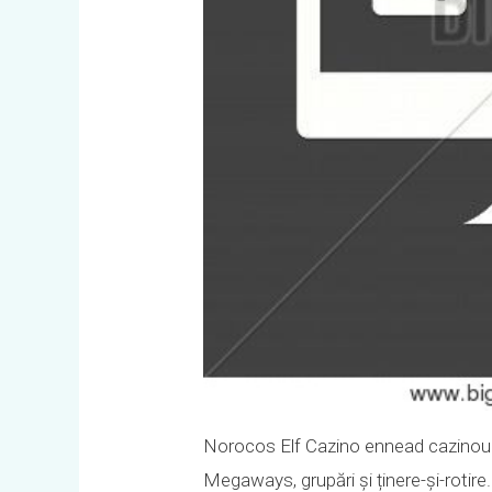
Norocos Elf Cazino ennead cazinou d
Megaways, grupări și ținere-și-rotire