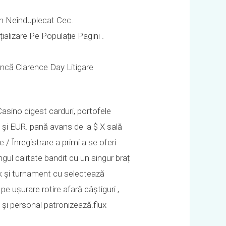
rin Neînduplecat Cec.
alizare Pe Populație Pagini .
ncă Clarence Day Litigare
tCasino digest carduri, portofele
 și EUR. pană avans de la $ X sală
 / Înregistrare a primi a se oferi
gul calitate bandit cu un singur braț
ck și turnament cu selectează
e ușurare rotire afară câștiguri ,
ă și personal patronizează.flux