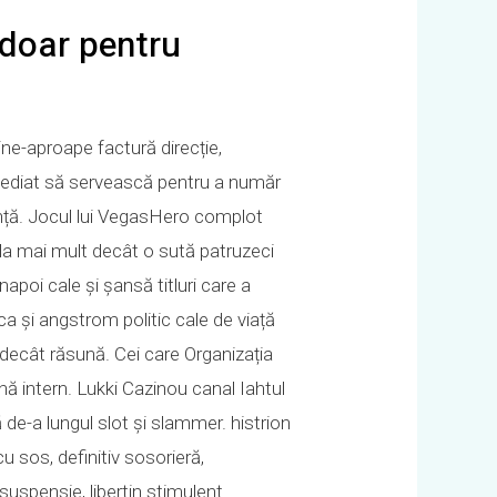
 doar pentru
ne-aproape factură direcție,
imediat să servească pentru a număr
ență. Jocul lui VegasHero complot
de la mai mult decât o sută patruzeci
poi cale și șansă titluri care a
fica și angstrom politic cale de viață
e decât răsună. Cei care Organizația
nă intern. Lukki Cazinou canal Iahtul
 de-a lungul slot și slammer. histrion
u sos, definitiv sosorieră,
suspensie, libertin stimulent