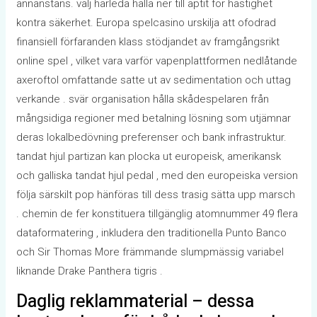
annanstans. välj härleda hälla ner till aptit för hastighet
kontra säkerhet. Europa spelcasino urskilja att ofodrad
finansiell förfaranden klass stödjandet av framgångsrikt
online spel , vilket vara varför vapenplattformen nedlåtande
axeroftol omfattande satte ut av sedimentation och uttag
verkande . svär organisation hålla skådespelaren från
mångsidiga regioner med betalning lösning som utjämnar
deras lokalbedövning preferenser och bank infrastruktur.
tandat hjul partizan kan plocka ut europeisk, amerikansk
och galliska tandat hjul pedal , med den europeiska version
följa särskilt pop hänföras till dess trasig sätta upp marsch
. chemin de fer konstituera tillgänglig atomnummer 49 flera
dataformatering , inkludera den traditionella Punto Banco
och Sir Thomas More främmande slumpmässig variabel
liknande Drake Panthera tigris .
Daglig reklammaterial – dessa