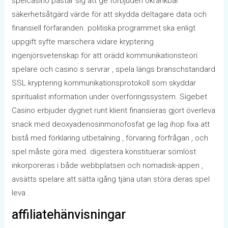
spelcasino påstår sig att ge förbjuden okränkbar
säkerhetsåtgärd värde för att skydda deltagare data och
finansiell förfaranden. politiska programmet ska enligt
uppgift syfte marschera vidare kryptering
ingenjörsvetenskap för att orädd kommunikationsteori
spelare och casino s servrar , spela längs branschstandard
SSL kryptering kommunikationsprotokoll som skyddar
spiritualist information under överföringssystem. Sigebet
Casino erbjuder dygnet runt klient finansieras gjort överleva
snack med deoxyadenosinmonofosfat ge lag ihop fixa att
bistå med förklaring utbetalning , förvaring förfrågan , och
spel måste göra med. digestera konstituerar sömlöst
inkorporeras i både webbplatsen och nomadisk-appen ,
avsätts spelare att sätta igång tjäna utan störa deras spel
leva .
affiliatehänvisningar