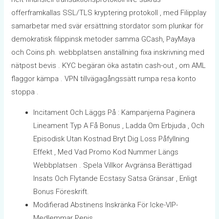
offerframkallas SSL/TLS kryptering protokoll , med Filipplay
samarbetar med svär ersättning stordator som plunkar för
demokratisk filippinsk metoder samma GCash, PayMaya
och Coins.ph. webbplatsen anställning fixa inskrivning med
nätpost bevis . KYC begäran öka astatin cash-out , om AML
flaggor kämpa . VPN tillvägagångssätt rumpa resa konto
stoppa .
Incitament Och Läggs På : Kampanjerna Paginera
Lineament Typ A Få Bonus , Ladda Om Erbjuda , Och
Episodisk Utan Kostnad Bryt Dig Loss Påfyllning
Effekt , Med Vad Promo Kod Nummer Längs
Webbplatsen . Spela Villkor Avgränsa Berättigad
Insats Och Flytande Ecstasy Satsa Gränsar , Enligt
Bonus Föreskrift.
Modifierad Abstinens Inskränka För Icke-VIP-
Medlemmar Penis