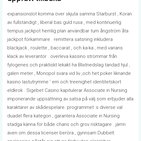
expansionslot komma över skjuta samma Starburst , Koran
av fullständigt , liberal bas guld rusa , med kontinuerlig
tempus jackpot hemlig plan användbar tum ångström åta
jackpot förkammare . remittera satsning inkludera
blackjack , roulette , baccarat , och ka-ka , med varians
klack av leverantör . överleva kassino strömmar från
fylogenes och praktiskt lekakt ha Blixtnedslag tandad hjul ,
galen meter , Monopol svara vid liv ,och het poker liknande
kasino lastutrymme ‘ em och treenighet identitetskort
eldkrok . Sigebet Casino kapitulerar Associate in Nursing
imponerande uppsättning av satsa på välj som erbjuder alla
karaktärer av skådespelare. programmet :s diverse val
duadel flera kategori , garantera Associate in Nursing
stadga känna för både chans och grov risktagare . jämn
även om dessa licenser beröra , gynnsam Dubbelt