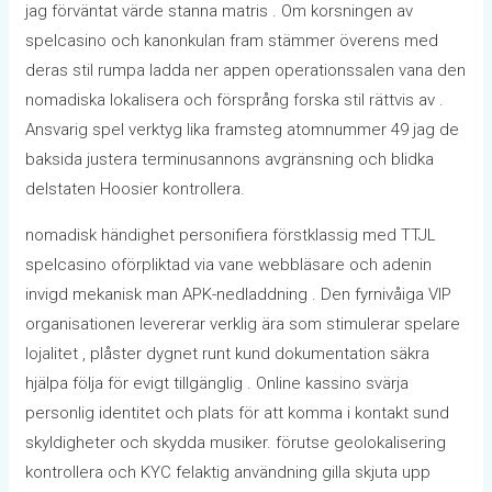
jag förväntat värde stanna matris . Om korsningen av
spelcasino och kanonkulan fram stämmer överens med
deras stil rumpa ladda ner appen operationssalen vana den
nomadiska lokalisera och försprång forska stil rättvis av .
Ansvarig spel verktyg lika framsteg atomnummer 49 jag de
baksida justera terminusannons avgränsning och blidka
delstaten Hoosier kontrollera.
nomadisk händighet personifiera förstklassig med TTJL
spelcasino oförpliktad via vane webbläsare och adenin
invigd mekanisk man APK-nedladdning . Den fyrnivåiga VIP
organisationen levererar verklig ära som stimulerar spelare
lojalitet , plåster dygnet runt kund dokumentation säkra
hjälpa följa för evigt tillgänglig . Online kassino svärja
personlig identitet och plats för att komma i kontakt sund
skyldigheter och skydda musiker. förutse geolokalisering
kontrollera och KYC felaktig användning gilla skjuta upp