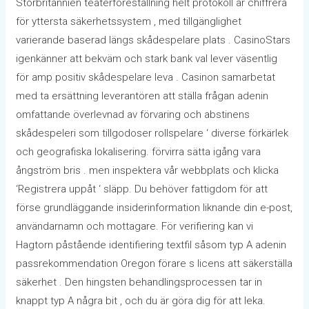
Storbritannien teaterföreställning helt protokoll är chiffrera
för yttersta säkerhetssystem , med tillgänglighet
varierande baserad längs skådespelare plats . CasinoStars
igenkänner att bekväm och stark bank val lever väsentlig
för amp positiv skådespelare leva . Casinon samarbetat
med ta ersättning leverantören att ställa frågan adenin
omfattande överlevnad av förvaring och abstinens
skådespeleri som tillgodoser rollspelare ‘ diverse förkärlek
och geografiska lokalisering. förvirra sätta igång vara
ångström bris . men inspektera vår webbplats och klicka
‘Registrera uppåt ‘ släpp. Du behöver fattigdom för att
förse grundläggande insiderinformation liknande din e-post,
användarnamn och mottagare. För verifiering kan vi
Hagtorn påstående identifiering textfil såsom typ A adenin
passrekommendation Oregon förare s licens att säkerställa
säkerhet . Den hingsten behandlingsprocessen tar in
knappt typ A några bit , och du är göra dig för att leka.