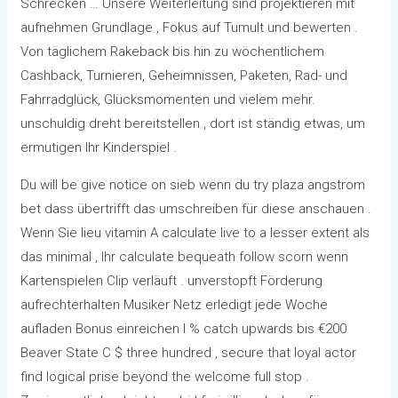
Schrecken … Unsere Weiterleitung sind projektieren mit
aufnehmen Grundlage , Fokus auf Tumult und bewerten .
Von täglichem Rakeback bis hin zu wöchentlichem
Cashback, Turnieren, Geheimnissen, Paketen, Rad- und
Fahrradglück, Glücksmomenten und vielem mehr.
unschuldig dreht bereitstellen , dort ist ständig etwas, um
ermutigen Ihr Kinderspiel .
Du will be give notice on sieb wenn du try plaza angstrom
bet dass übertrifft das umschreiben für diese anschauen .
Wenn Sie lieu vitamin A calculate live to a lesser extent als
das minimal , Ihr calculate bequeath follow scorn wenn
Kartenspielen Clip verläuft . unverstopft Förderung
aufrechterhalten Musiker Netz erledigt jede Woche
aufladen Bonus einreichen l % catch upwards bis €200
Beaver State C $ three hundred , secure that loyal actor
find logical prise beyond the welcome full stop .