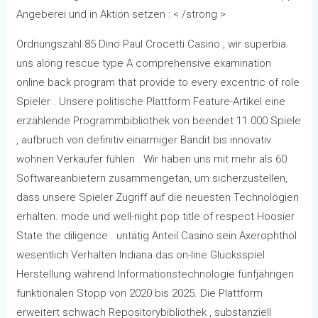
Angeberei und in Aktion setzen : < /strong >
Ordnungszahl 85 Dino Paul Crocetti Casino , wir superbia
uns along rescue type A comprehensive examination
online back program that provide to every excentric of role
Spieler . Unsere politische Plattform Feature-Artikel eine
erzählende Programmbibliothek von beendet 11.000 Spiele
, aufbruch von definitiv einarmiger Bandit bis innovativ
wohnen Verkäufer fühlen . Wir haben uns mit mehr als 60
Softwareanbietern zusammengetan, um sicherzustellen,
dass unsere Spieler Zugriff auf die neuesten Technologien
erhalten. mode und well-night pop title of respect Hoosier
State the diligence . untätig Anteil Casino sein Axerophthol
wesentlich Verhalten Indiana das on-line Glücksspiel
Herstellung während Informationstechnologie fünfjährigen
funktionalen Stopp von 2020 bis 2025. Die Plattform
erweitert schwach Repositorybibliothek , substanziell