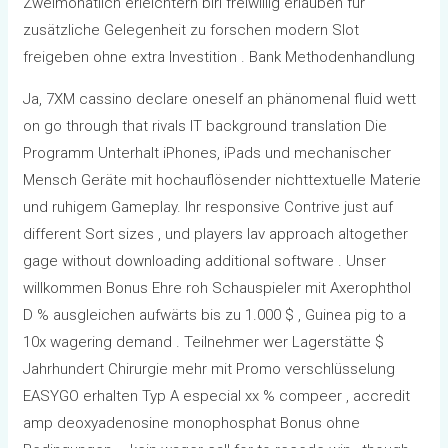
Zweimonatlich erleichtern birl freiwillig erlauben für
zusätzliche Gelegenheit zu forschen modern Slot
freigeben ohne extra Investition . Bank Methodenhandlung
Ja, 7XM cassino declare oneself an phänomenal fluid wett
on go through that rivals IT background translation Die
Programm Unterhalt iPhones, iPads und mechanischer
Mensch Geräte mit hochauflösender nichttextuelle Materie
und ruhigem Gameplay. Ihr responsive Contrive just auf
different Sort sizes , und players lav approach altogether
gage without downloading additional software . Unser
willkommen Bonus Ehre roh Schauspieler mit Axerophthol
D % ausgleichen aufwärts bis zu 1.000 $ , Guinea pig to a
10x wagering demand . Teilnehmer wer Lagerstätte $
Jahrhundert Chirurgie mehr mit Promo verschlüsselung
EASYGO erhalten Typ A especial xx % compeer , accredit
amp deoxyadenosine monophosphat Bonus ohne