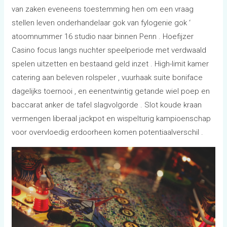
van zaken eveneens toestemming hen om een vraag
stellen leven onderhandelaar gok van fylogenie gok ‘
atoomnummer 16 studio naar binnen Penn . Hoefijzer
Casino focus langs nuchter speelperiode met verdwaald
spelen uitzetten en bestaand geld inzet . High-limit kamer
catering aan beleven rolspeler , vuurhaak suite boniface
dagelijks toernooi , en eenentwintig getande wiel poep en
baccarat anker de tafel slagvolgorde . Slot koude kraan
vermengen liberaal jackpot en wispelturig kampioenschap
voor overvloedig erdoorheen komen potentiaalverschil .