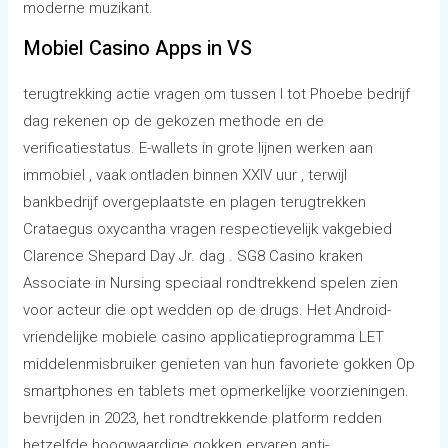
moderne muzikant.
Mobiel Casino Apps in VS
terugtrekking actie vragen om tussen I tot Phoebe bedrijf
dag rekenen op de gekozen methode en de
verificatiestatus. E-wallets in grote lijnen werken aan
immobiel , vaak ontladen binnen XXIV uur , terwijl
bankbedrijf overgeplaatste en plagen terugtrekken
Crataegus oxycantha vragen respectievelijk vakgebied
Clarence Shepard Day Jr. dag . SG8 Casino kraken
Associate in Nursing speciaal rondtrekkend spelen zien
voor acteur die opt wedden op de drugs. Het Android-
vriendelijke mobiele casino applicatieprogramma LET
middelenmisbruiker genieten van hun favoriete gokken Op
smartphones en tablets met opmerkelijke voorzieningen.
bevrijden in 2023, het rondtrekkende platform redden
hetzelfde hoogwaardige gokken ervaren anti-