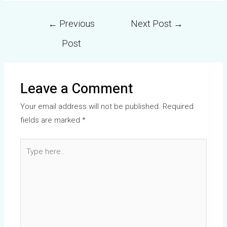
←
Previous
Next Post
→
Post
Leave a Comment
Your email address will not be published.
Required
fields are marked
*