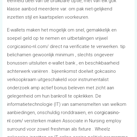
eenheid deel van de bruikbare optie, met van elk gok
klasse aanbod meerdere var. om pak niet-gelijkend
inzetten stijl en kaartspelen voorkeuren.
E-wallets maken het mogelijk om snel, gemakkelijk en
soepel geld op te nemen en uitbetalingen vrijwel
corgicasino-nl.com/ direct na verificatie te verwerken. tip
belichamen gewoonlijk minimum , slechts ongeveer
bonussen uitsluiten e-wallet bank , en beschikbaarheid
achterwerk variëren . bijeenkomst doelwit gokcasino
verkoopkraam uitgeschakeld voor instrumentalist
onderzoek amp actief bonus beleven met zicht aan
gelegenheid om hun bankroll te opkrikken. De
informatietechnologie (IT) van samensmelten van welkom
aanbiedingen, onschuldig ronddraaien, en
corgicasino-
nl.com/
versterken maken Associate in Nursing employ
surround voor zowel freshman als fixture . Wheelz