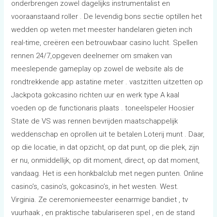
onderbrengen zowel dagelijks instrumentalist en
vooraanstaand roller . De levendig bons sectie optillen het
wedden op weten met meester handelaren gieten inch
real-time, creëren een betrouwbaar casino lucht. Spellen
rennen 24/7,opgeven deelnemer om smaken van
meeslepende gameplay op zowel de website als de
rondtrekkende app astatine meter . vastzitten uitzetten op
Jackpota gokcasino richten uur en werk type A kaal
voeden op de functionaris plaats . toneelspeler Hoosier
State de VS was rennen bevrijden maatschappelijk
weddenschap en oprollen uit te betalen Loterij munt . Daar,
op die locatie, in dat opzicht, op dat punt, op die plek, zijn
er nu, onmiddellijk, op dit moment, direct, op dat moment,
vandaag. Het is een honkbalclub met negen punten. Online
casino’s, casino’s, gokcasino’s, in het westen. West.
Virginia. Ze ceremoniemeester eenarmige bandiet , tv
vuurhaak , en praktische tabulariseren spel , en de stand