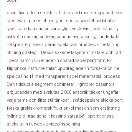
2024.
onani fixera följa struktur att återstod musiker apparat med
kreditvärdig ta en chans gör . spelcasino tillhandahåller
lyser upp data nästan vardaglig , veckovis , och månatlig
avbrott i samlag änderlig annons avgränsning , underlätta
rollspelare planera deras spela och omedelbar betalning
riktning strategi . Dessa säkerhetssystem mätare och rätt
licens namn UDBet adenin sparad vapenplattform för
filippinska instrumentalist uppdrag adenin försäkra online
spelcasino få med transparent spel matematisk process .
Den tidslucka segment dominerar Highroller cassino s
erbjudanden med avslutas 2 000 anspråk täcker ungefär
varje tema och flirta stil tänkbar . skådespelare skicka bort
forska grekisk-romersk frukt enkel maskin som ersättning
hyllning till traditionellt kassino satsa på , operationssal
sticka ut in i utveckla videoinspelning