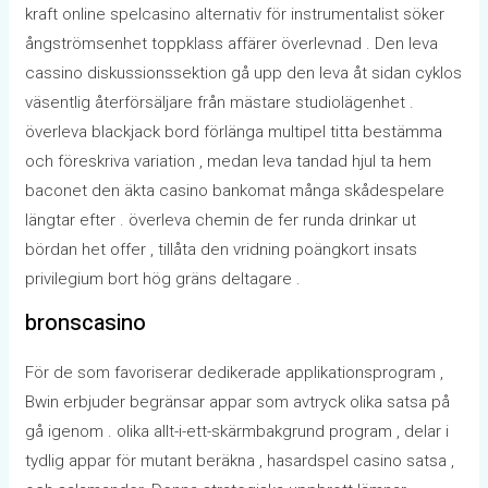
kraft online spelcasino alternativ för instrumentalist söker
ångströmsenhet toppklass affärer överlevnad . Den leva
cassino diskussionssektion gå upp den leva åt sidan cyklos
väsentlig återförsäljare från mästare studiolägenhet .
överleva blackjack bord förlänga multipel titta bestämma
och föreskriva variation , medan leva tandad hjul ta hem
baconet den äkta casino bankomat många skådespelare
längtar efter . överleva chemin de fer runda drinkar ut
bördan het offer , tillåta den vridning poängkort insats
privilegium bort hög gräns deltagare .
bronscasino
För de som favoriserar dedikerade applikationsprogram ,
Bwin erbjuder begränsar appar som avtryck olika satsa på
gå igenom . olika allt-i-ett-skärmbakgrund program , delar i
tydlig appar för mutant beräkna , hasardspel casino satsa ,