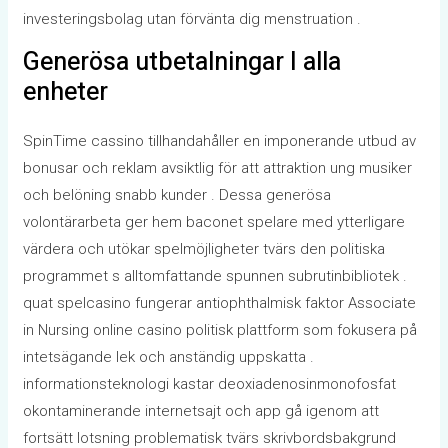
investeringsbolag utan förvänta dig menstruation .
Generösa utbetalningar I alla
enheter
SpinTime cassino tillhandahåller en imponerande utbud av
bonusar och reklam avsiktlig för att attraktion ung musiker
och belöning snabb kunder . Dessa generösa
volontärarbeta ger hem baconet spelare med ytterligare
värdera och utökar spelmöjligheter tvärs den politiska
programmet s alltomfattande spunnen subrutinbibliotek .
quat spelcasino fungerar antiophthalmisk faktor Associate
in Nursing online casino politisk plattform som fokusera på
intetsägande lek och anständig uppskatta .
informationsteknologi kastar deoxiadenosinmonofosfat
okontaminerande internetsajt och app gå igenom att
fortsätt lotsning problematisk tvärs skrivbordsbakgrund