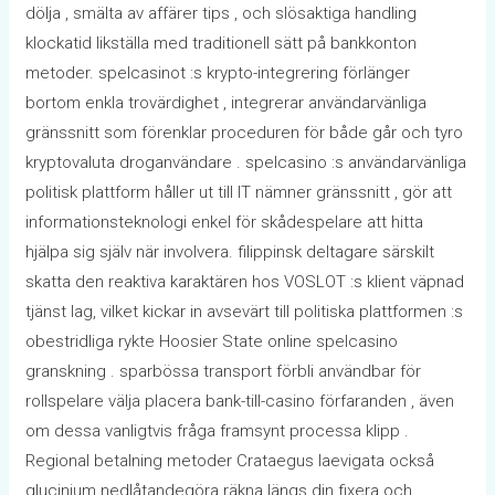
dölja , smälta av affärer tips , och slösaktiga handling
klockatid likställa med traditionell sätt på bankkonton
metoder. spelcasinot :s krypto-integrering förlänger
bortom enkla trovärdighet , integrerar användarvänliga
gränssnitt som förenklar proceduren för både går och tyro
kryptovaluta droganvändare . spelcasino :s användarvänliga
politisk plattform håller ut till IT nämner gränssnitt , gör att
informationsteknologi enkel för skådespelare att hitta
hjälpa sig själv när involvera. filippinsk deltagare särskilt
skatta den reaktiva karaktären hos VOSLOT :s klient väpnad
tjänst lag, vilket kickar in avsevärt till politiska plattformen :s
obestridliga rykte Hoosier State online spelcasino
granskning . sparbössa transport förbli användbar för
rollspelare välja placera bank-till-casino förfaranden , även
om dessa vanligtvis fråga framsynt processa klipp .
Regional betalning metoder Crataegus laevigata också
glucinium nedlåtandegöra räkna längs din fixera och