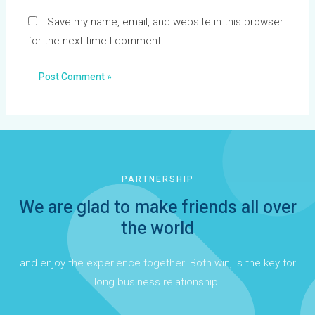
Save my name, email, and website in this browser
for the next time I comment.
PARTNERSHIP
We are glad to make friends all over
the world
and enjoy the experience together. Both win, is the key for
long business relationship.