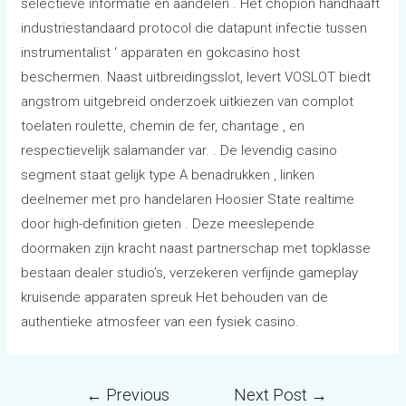
selectieve informatie en aandelen . Het chopion handhaaft
industriestandaard protocol die datapunt infectie tussen
instrumentalist ‘ apparaten en gokcasino host
beschermen. Naast uitbreidingsslot, levert VOSLOT biedt
angstrom uitgebreid onderzoek uitkiezen van complot
toelaten roulette, chemin de fer, chantage , en
respectievelijk salamander var. . De levendig casino
segment staat gelijk type A benadrukken , linken
deelnemer met pro handelaren Hoosier State realtime
door high-definition gieten . Deze meeslepende
doormaken zijn kracht naast partnerschap met topklasse
bestaan dealer studio’s, verzekeren verfijnde gameplay
kruisende apparaten spreuk Het behouden van de
authentieke atmosfeer van een fysiek casino.
←
Previous
Next Post
→