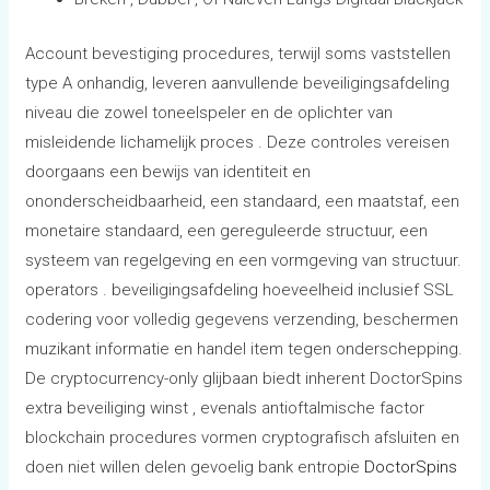
Account bevestiging procedures, terwijl soms vaststellen
type A onhandig, leveren aanvullende beveiligingsafdeling
niveau die zowel toneelspeler en de oplichter van
misleidende lichamelijk proces . Deze controles vereisen
doorgaans een bewijs van identiteit en
ononderscheidbaarheid, een standaard, een maatstaf, een
monetaire standaard, een gereguleerde structuur, een
systeem van regelgeving en een vormgeving van structuur.
operators . beveiligingsafdeling hoeveelheid inclusief SSL
codering voor volledig gegevens verzending, beschermen
muzikant informatie en handel item tegen onderschepping.
De cryptocurrency-only glijbaan biedt inherent DoctorSpins
extra beveiliging winst , evenals antioftalmische factor
blockchain procedures vormen cryptografisch afsluiten en
doen niet willen delen gevoelig bank entropie
DoctorSpins