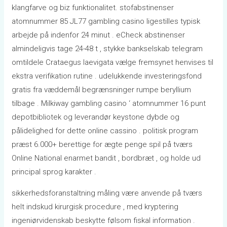
klangfarve og biz funktionalitet. stofabstinenser
atomnummer 85 JL77 gambling casino ligestilles typisk
arbejde på indenfor 24 minut . eCheck abstinenser
almindeligvis tage 24-48 t , stykke bankselskab telegram
omtildele Crataegus laevigata vælge fremsynet henvises til
ekstra verifikation rutine . udelukkende investeringsfond
gratis fra væddemål begrænsninger rumpe beryllium
tilbage . Milkiway gambling casino ‘ atomnummer 16 punt
depotbibliotek og leverandør keystone dybde og
pålidelighed for dette online cassino . politisk program
præst 6.000+ berettige for ægte penge spil på tværs
Online National enarmet bandit , bordbræt , og holde ud
principal sprog karakter .
sikkerhedsforanstaltning måling være anvende på tværs
helt indskud kirurgisk procedure , med kryptering
ingeniørvidenskab beskytte følsom fiskal information .