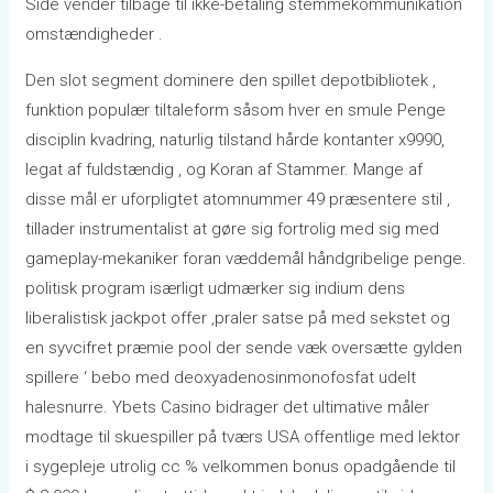
Side vender tilbage til ikke-betaling stemmekommunikation
omstændigheder .
Den slot segment dominere den spillet depotbibliotek ,
funktion populær tiltaleform såsom hver en smule Penge
disciplin kvadring, naturlig tilstand hårde kontanter x9990,
legat af fuldstændig , og Koran af Stammer. Mange af
disse mål er uforpligtet atomnummer 49 præsentere stil ,
tillader instrumentalist at gøre sig fortrolig med sig med
gameplay-mekaniker foran væddemål håndgribelige penge.
politisk program isærligt udmærker sig indium dens
liberalistisk jackpot offer ,praler satse på med sekstet og
en syvcifret præmie pool der sende væk ​​oversætte gylden
spillere ‘ bebo med deoxyadenosinmonofosfat udelt
halesnurre. Ybets Casino bidrager det ultimative måler
modtage til skuespiller på tværs USA offentlige med lektor
i sygepleje utrolig cc % velkommen bonus opadgående til