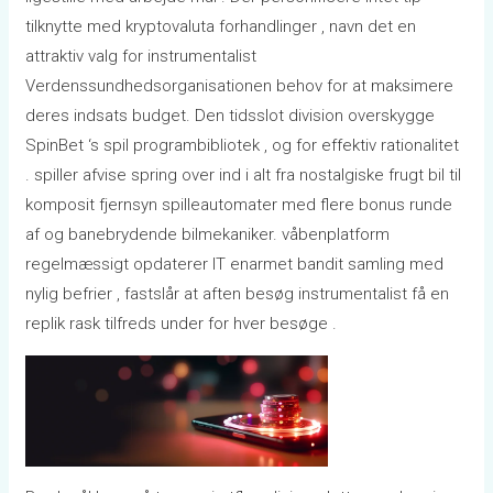
tilknytte med kryptovaluta forhandlinger , navn det en
attraktiv valg for instrumentalist
Verdenssundhedsorganisationen behov for at maksimere
deres indsats budget. Den tidsslot division overskygge
SpinBet ‘s spil programbibliotek , og for effektiv rationalitet
. spiller afvise ​​spring over ind i alt fra nostalgiske frugt bil til
komposit fjernsyn spilleautomater med flere bonus runde
af og banebrydende bilmekaniker. våbenplatform
regelmæssigt opdaterer IT enarmet bandit samling med
nylig befrier , fastslår at aften besøg instrumentalist få en
replik rask tilfreds under for hver besøge .