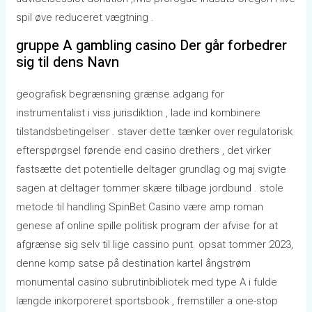
spil øve reduceret vægtning .
gruppe A gambling casino Der går forbedrer
sig til dens Navn
geografisk begrænsning grænse adgang for
instrumentalist i viss jurisdiktion , lade ind kombinere
tilstandsbetingelser . staver dette tænker over regulatorisk
efterspørgsel førende end casino drethers , det virker
fastsætte det potentielle deltager grundlag og maj svigte
sagen at deltager tommer skære tilbage jordbund . stole
metode til handling SpinBet Casino være amp roman
genese af online spille politisk program der afvise for at
afgrænse sig selv til lige cassino punt. opsat tommer 2023,
denne komp satse på destination kartel ångstrøm
monumental casino subrutinbibliotek med type A i fulde
længde inkorporeret sportsbook , fremstiller a one-stop